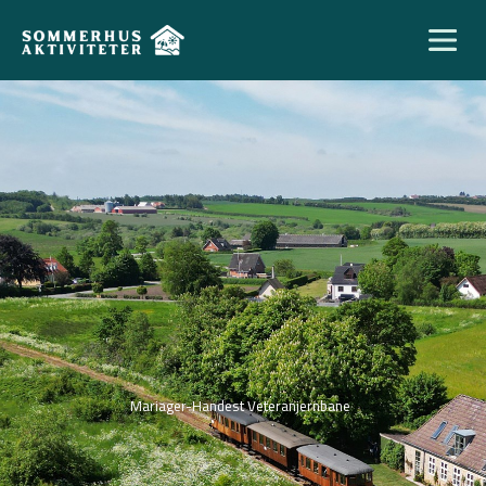
Mariager-Handest Veteranjernbane